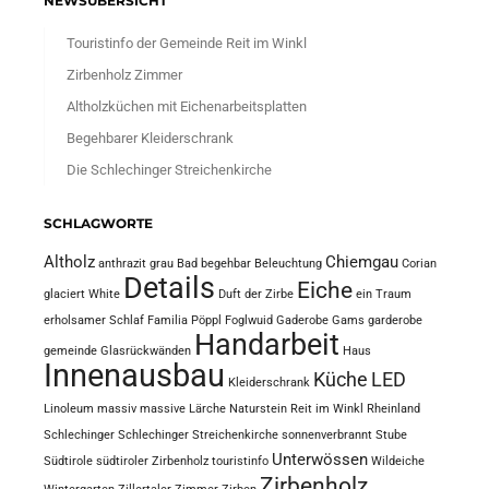
NEWSÜBERSICHT
Touristinfo der Gemeinde Reit im Winkl
Zirbenholz Zimmer
Altholzküchen mit Eichenarbeitsplatten
Begehbarer Kleiderschrank
Die Schlechinger Streichenkirche
SCHLAGWORTE
Altholz
Chiemgau
anthrazit grau
Bad
begehbar
Beleuchtung
Corian
Details
Eiche
glaciert White
Duft der Zirbe
ein Traum
erholsamer Schlaf
Familia Pöppl
Foglwuid
Gaderobe
Gams
garderobe
Handarbeit
gemeinde
Glasrückwänden
Haus
Innenausbau
Küche
LED
Kleiderschrank
Linoleum
massiv
massive Lärche
Naturstein
Reit im Winkl
Rheinland
Schlechinger
Schlechinger Streichenkirche
sonnenverbrannt
Stube
Unterwössen
Südtirole
südtiroler Zirbenholz
touristinfo
Wildeiche
Zirbenholz