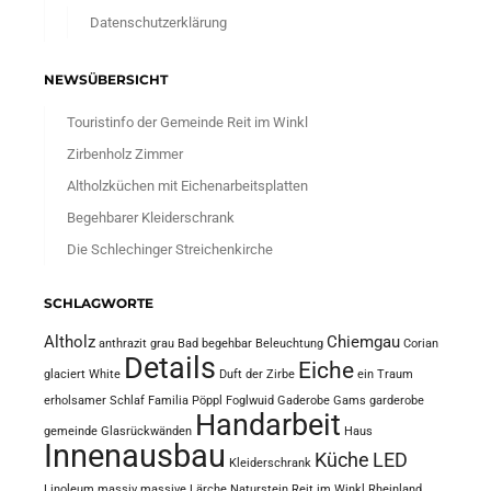
Datenschutzerklärung
NEWSÜBERSICHT
Touristinfo der Gemeinde Reit im Winkl
Zirbenholz Zimmer
Altholzküchen mit Eichenarbeitsplatten
Begehbarer Kleiderschrank
Die Schlechinger Streichenkirche
SCHLAGWORTE
Altholz
Chiemgau
anthrazit grau
Bad
begehbar
Beleuchtung
Corian
Details
Eiche
glaciert White
Duft der Zirbe
ein Traum
erholsamer Schlaf
Familia Pöppl
Foglwuid
Gaderobe
Gams
garderobe
Handarbeit
gemeinde
Glasrückwänden
Haus
Innenausbau
Küche
LED
Kleiderschrank
Linoleum
massiv
massive Lärche
Naturstein
Reit im Winkl
Rheinland