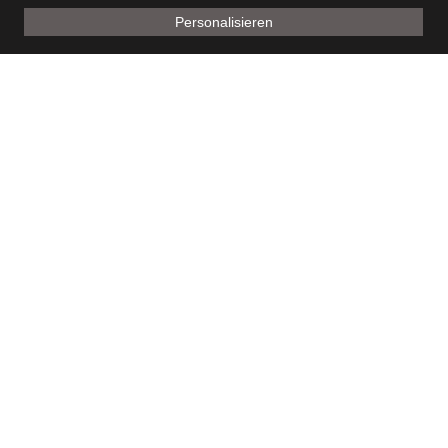
Personalisieren
(c) Schreinerei Kilian Pfohl [www.schreinerei-pfohl.de] - powered
by ECKER.Digital IT Solutions